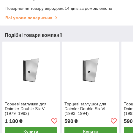
Повернення товару впродовж 14 днів за домовленістю
Всі умови повернення
Подібні товари компанії
Торцеві заглушки для
Торцеві заглушки для
Торц
Daimler Double Six V
Daimler Double Six VI
Daim
(1979–1992)
(1993–1994)
(199
1 180
590
590
₴
₴
Купити
Купити