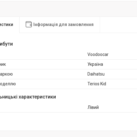
истики
Інформація для замовлення
рибути
Voodoocar
ник
Україна
маркою
Daihatsu
 моделлю
Terios Kid
ьницькі характеристики
Лівий