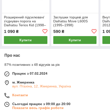
Розширений підсилювач/
Заглушки торцеві для
Внут
зʼєднувач порога на
Daihatsu Move L600S
Daih
Daihatsu Terios Kid (1998–
(1995–1998)
2012
2012), Лівий
1 090
590
1 0
₴
₴
Купити
Купити
Про нас
87% позитивних з 48 відгуків за рік
Працює з 07.02.2024
м. Жмеринка
вул. Птахіна, 12, Жмеринка, Україна
Контакти
Сьогодні працює з 09:00 до 20:00
Показати весь графік роботи