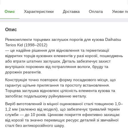
Опис
Характеристики
Доставка
Оплата
Умови п
Опис
Ремкомплекти торцевих заглушок порогів для кузова Daihatsu
Terios Kid (1998–2012)
— це надійне рішення для відновлення та герметизації
відкритих торців кузовних елементів у разі корозії, пошкоджень
або втрати штатних заглушок. Деталь забезпечує захист
внутрішніх порожнин від потрапляння вологи, бруду та
дорожніх реагентів.
Конструкція точно повторює форму посадкового місця, що
гарантує щільне прилягання та простоту встановлення.
Торцева заглушка відновлює цілісність елемента кузова та
запобігає подальшому руйнуванню металу.
Виріб виготовлений із міцної оцинкованої сталі товщиною 1,0–
1,2 мм (залежно від моделі), що забезпечує тривалий термін
служби — до 10 років. Цинкове покриття ефективно захищає
від корозії та значно перевищує ресурс деталей зі звичайної
сталі без антикорозійного шару.