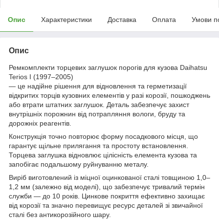
Опис
Характеристики
Доставка
Оплата
Умови п
Опис
Ремкомплекти торцевих заглушок порогів для кузова Daihatsu
Terios I (1997–2005)
— це надійне рішення для відновлення та герметизації
відкритих торців кузовних елементів у разі корозії, пошкоджень
або втрати штатних заглушок. Деталь забезпечує захист
внутрішніх порожнин від потрапляння вологи, бруду та
дорожніх реагентів.
Конструкція точно повторює форму посадкового місця, що
гарантує щільне прилягання та простоту встановлення.
Торцева заглушка відновлює цілісність елемента кузова та
запобігає подальшому руйнуванню металу.
Виріб виготовлений із міцної оцинкованої сталі товщиною 1,0–
1,2 мм (залежно від моделі), що забезпечує тривалий термін
служби — до 10 років. Цинкове покриття ефективно захищає
від корозії та значно перевищує ресурс деталей зі звичайної
сталі без антикорозійного шару.