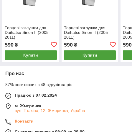
Торцеві заглушки для
Торцеві заглушки для
Торц
Daihatsu Sirion II (2005–
Daihatsu Sirion II (2005–
Daih
2011)
2011)
2005
590
590
590
₴
₴
Купити
Купити
Про нас
87% позитивних з 48 відгуків за рік
Працює з 07.02.2024
м. Жмеринка
вул. Птахіна, 12, Жмеринка, Україна
Контакти
Сьогодні працює з 09:00 до 20:00