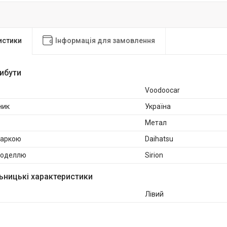
истики
Інформація для замовлення
рибути
Voodoocar
ник
Україна
Метал
маркою
Daihatsu
 моделлю
Sirion
ьницькі характеристики
Лівий