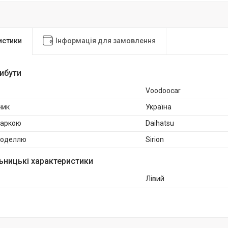
истики
Інформація для замовлення
рибути
Voodoocar
ник
Україна
маркою
Daihatsu
 моделлю
Sirion
ьницькі характеристики
Лівий