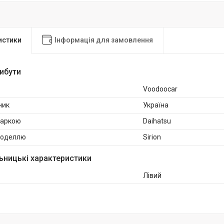
истики
Інформація для замовлення
рибути
Voodoocar
ник
Україна
маркою
Daihatsu
 моделлю
Sirion
ьницькі характеристики
Лівий