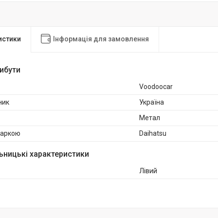
истики
Інформація для замовлення
рибути
Voodoocar
ник
Україна
Метал
маркою
Daihatsu
ьницькі характеристики
Лівий