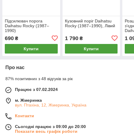
Підсилювач порога
Кузовний поріг Daihatsu
Розш
Daihatsu Rocky (1987–
Rocky (1987–1990), Лівий
зʼєд
1990)
Daih
1990
690
1 790
1 0
₴
₴
Купити
Купити
Про нас
87% позитивних з 48 відгуків за рік
Працює з 07.02.2024
м. Жмеринка
вул. Птахіна, 12, Жмеринка, Україна
Контакти
Сьогодні працює з 09:00 до 20:00
Показати весь графік роботи