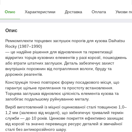
Опис
Характеристики
Доставка
Оплата
Умови п
Опис
Ремкомплекти торцевих заглушок порогів для кузова Daihatsu
Rocky (1987–1990)
— це надійне рішення для відновлення та герметизації
відкритих торців кузовних елементів у разі корозії, пошкоджень
або втрати штатних заглушок. Деталь забезпечує захист
внутрішніх порожнин від потрапляння вологи, бруду та
дорожніх реагентів.
Конструкція точно повторює форму посадкового місця, що
гарантує щільне прилягання та простоту встановлення.
Торцева заглушка відновлює цілісність елемента кузова та
запобігає подальшому руйнуванню металу.
Виріб виготовлений із міцної оцинкованої сталі товщиною 1,0–
1,2 мм (залежно від моделі), що забезпечує тривалий термін
служби — до 10 років. Цинкове покриття ефективно захищає
від корозії та значно перевищує ресурс деталей зі звичайної
сталі без антикорозійного шару.