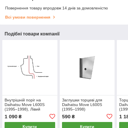
Повернення товару впродовж 14 днів за домовленістю
Всі умови повернення
Подібні товари компанії
Внутрішній поріг на
Заглушки торцеві для
Торц
Daihatsu Move L600S
Daihatsu Move L600S
Daih
(1995–1998), Лівий
(1995–1998)
(199
1 090
590
1 1
₴
₴
Купити
Купити