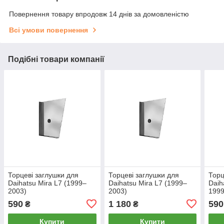
Повернення товару впродовж 14 днів за домовленістю
Всі умови повернення
Подібні товари компанії
Торцеві заглушки для
Торцеві заглушки для
Торц
Daihatsu Mira L7 (1999–
Daihatsu Mira L7 (1999–
Daih
2003)
2003)
1999
590
1 180
590
₴
₴
Купити
Купити