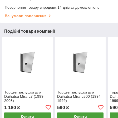
Повернення товару впродовж 14 днів за домовленістю
Всі умови повернення
Подібні товари компанії
Торцеві заглушки для
Торцеві заглушки для
Торц
Daihatsu Mira L7 (1999–
Daihatsu Mira L500 (1994–
Daih
2003)
1999)
1999
1 180
590
590
₴
₴
Купити
Купити