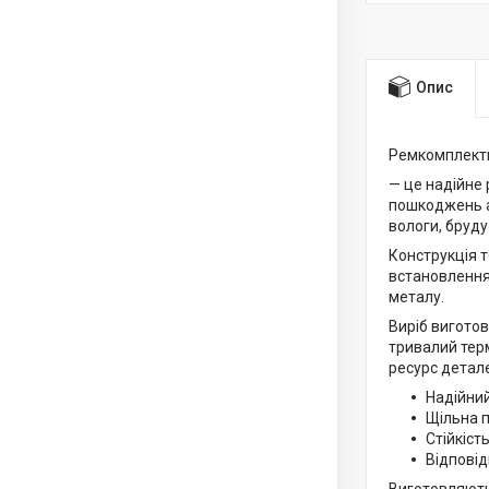
Опис
Ремкомплекти
— це надійне 
пошкоджень а
вологи, бруду
Конструкція 
встановлення
металу.
Виріб виготов
тривалий терм
ресурс детале
Надійний
Щільна 
Стійкіст
Відповід