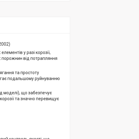
2002)
елементів у разі корозії,
х порожнин від потрапляння
ягання та простоту
бігає подальшому руйнуванню
ід моделі), що забезпечує
 корозії та значно перевищує