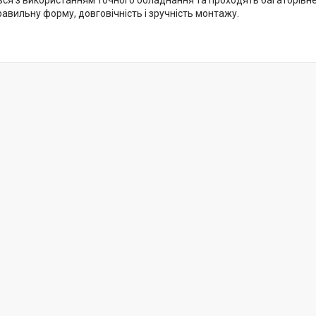
ся з використанням точного обладнання та проходять багаторівне
авильну форму, довговічність і зручність монтажу.