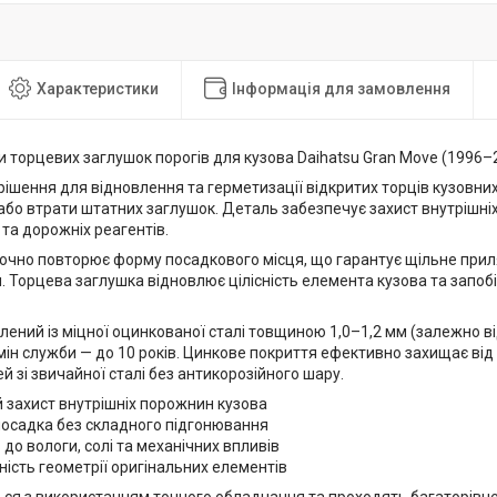
Характеристики
Інформація для замовлення
 торцевих заглушок порогів для кузова Daihatsu Gran Move (1996–
рішення для відновлення та герметизації відкритих торців кузовних 
бо втрати штатних заглушок. Деталь забезпечує захист внутрішні
 та дорожніх реагентів.
точно повторює форму посадкового місця, що гарантує щільне прил
. Торцева заглушка відновлює цілісність елемента кузова та запо
лений із міцної оцинкованої сталі товщиною 1,0–1,2 мм (залежно в
ін служби — до 10 років. Цинкове покриття ефективно захищає від
й зі звичайної сталі без антикорозійного шару.
 захист внутрішніх порожнин кузова
посадка без складного підгонювання
ь до вологи, солі та механічних впливів
ність геометрії оригінальних елементів