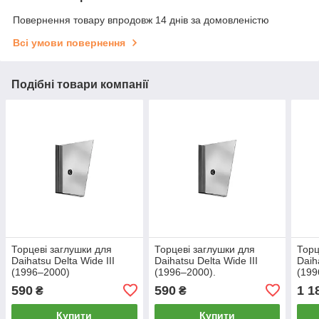
Повернення товару впродовж 14 днів за домовленістю
Всі умови повернення
Подібні товари компанії
Торцеві заглушки для
Торцеві заглушки для
Торц
Daihatsu Delta Wide III
Daihatsu Delta Wide III
Daih
(1996–2000)
(1996–2000).
(199
590
590
1 1
₴
₴
Купити
Купити