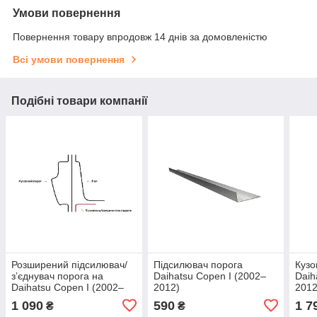
Умови повернення
Повернення товару впродовж 14 днів за домовленістю
Всі умови повернення
Подібні товари компанії
Розширений підсилювач/
Підсилювач порога
Кузо
зʼєднувач порога на
Daihatsu Copen I (2002–
Daih
Daihatsu Copen I (2002–
2012)
2012
2012), Лівий
Оцин
1 090
590
1 7
₴
₴