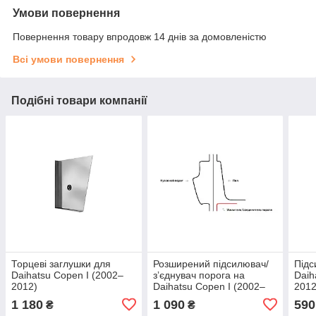
Умови повернення
Повернення товару впродовж 14 днів за домовленістю
Всі умови повернення
Подібні товари компанії
Торцеві заглушки для
Розширений підсилювач/
Підс
Daihatsu Copen I (2002–
зʼєднувач порога на
Daih
2012)
Daihatsu Copen I (2002–
2012
2012), Лівий
1 180
1 090
590
₴
₴