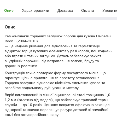
Опис
Характеристики
Доставка
Оплата
Умови п
Опис
Ремкомплекти торцевих заглушок порогів для кузова Daihatsu
Boon I (2004–2010)
— це надійне рішення для відновлення та герметизації
відкритих торців кузовних елементів у разі корозії, пошкоджень
або втрати штатних заглушок. Деталь забезпечує захист
внутрішніх порожнин від потрапляння вологи, бруду та
дорожніх реагентів.
Конструкція точно повторює форму посадкового місця, що
гарантує щільне прилягання та простоту встановлення.
Торцева заглушка відновлює цілісність елемента кузова та
запобігає подальшому руйнуванню металу.
Виріб виготовлений із міцної оцинкованої сталі товщиною 1,0–
1,2 мм (залежно від моделі), що забезпечує тривалий термін
служби — до 10 років. Цинкове покриття ефективно захищає
від корозії та значно перевищує ресурс деталей зі звичайної
сталі без антикорозійного шару.