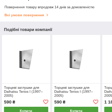
Повернення товару впродовж 14 днів за домовленістю
Всі умови повернення
Подібні товари компанії
Торцеві заглушки для
Торцеві заглушки для
Торц
Daihatsu Terios I (1997–
Daihatsu Terios I (1997–
Daih
2005)
2005)
2005
590
590
1 1
₴
₴
Купити
Купити