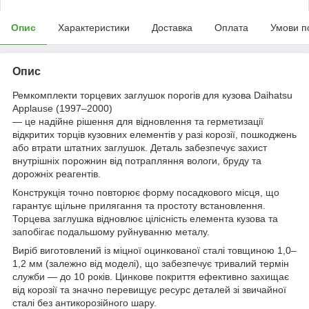
Опис
Характеристики
Доставка
Оплата
Умови п
Опис
Ремкомплекти торцевих заглушок порогів для кузова Daihatsu
Applause (1997–2000)
— це надійне рішення для відновлення та герметизації
відкритих торців кузовних елементів у разі корозії, пошкоджень
або втрати штатних заглушок. Деталь забезпечує захист
внутрішніх порожнин від потрапляння вологи, бруду та
дорожніх реагентів.
Конструкція точно повторює форму посадкового місця, що
гарантує щільне прилягання та простоту встановлення.
Торцева заглушка відновлює цілісність елемента кузова та
запобігає подальшому руйнуванню металу.
Виріб виготовлений із міцної оцинкованої сталі товщиною 1,0–
1,2 мм (залежно від моделі), що забезпечує тривалий термін
служби — до 10 років. Цинкове покриття ефективно захищає
від корозії та значно перевищує ресурс деталей зі звичайної
сталі без антикорозійного шару.