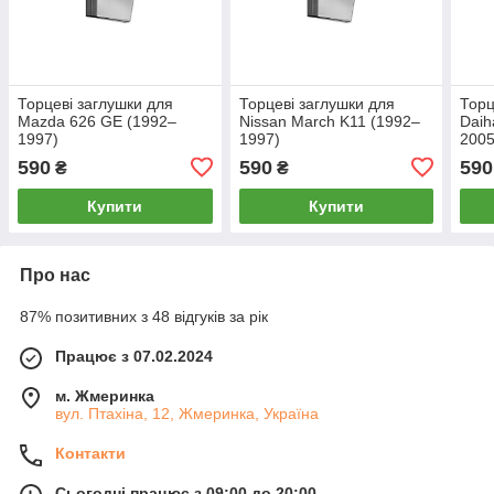
Торцеві заглушки для
Торцеві заглушки для
Торц
Mazda 626 GE (1992–
Nissan March K11 (1992–
Daih
1997)
1997)
2005
590
590
590
₴
₴
Купити
Купити
Про нас
87% позитивних з 48 відгуків за рік
Працює з 07.02.2024
м. Жмеринка
вул. Птахіна, 12, Жмеринка, Україна
Контакти
Сьогодні працює з 09:00 до 20:00