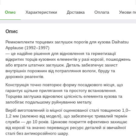
Опис
Характеристики
Доставка
Оплата
Умови п
Опис
Ремкомплекти торцевих заглушок порогів для кузова Daihatsu
Applause (1992–1997)
— це надійне рішення для відновлення та герметизації
відкритих торців кузовних елементів у разі корозії, пошкоджень
або втрати штатних заглушок. Деталь забезпечує захист
внутрішніх порожнин від потрапляння вологи, бруду та
дорожніх реагентів.
Конструкція точно повторює форму посадкового місця, що
гарантує щільне прилягання та простоту встановлення.
Торцева заглушка відновлює цілісність елемента кузова та
запобігає подальшому руйнуванню металу.
Виріб виготовлений із міцної оцинкованої сталі товщиною 1,0–
1,2 мм (залежно від моделі), що забезпечує тривалий термін
служби — до 10 років. Цинкове покриття ефективно захищає
від корозії та значно перевищує ресурс деталей зі звичайної
сталі без антикорозійного шару.