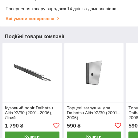
Повернення товару впродовж 14 днів за домовленістю
Всі умови повернення
Подібні товари компанії
Кузовний поріг Daihatsu
Торцеві заглушки для
Торц
Altis XV30 (2001–2006),
Daihatsu Altis XV30 (2001–
Daih
Лівий
2006)
2006
1 790
590
590
₴
₴
Купити
Купити