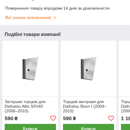
Повернення товару впродовж 14 днів за домовленістю
Всі умови повернення
Подібні товари компанії
Заглушки торцеві для
Торцеві заглушки для
Торц
Daihatsu Altis SXV40
Daihatsu Boon I (2004–
Daih
(2006–2010)
2010)
(200
590
590
1 1
₴
₴
Купити
Купити