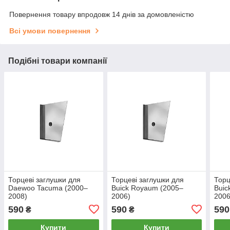
Повернення товару впродовж 14 днів за домовленістю
Всі умови повернення
Подібні товари компанії
Торцеві заглушки для
Торцеві заглушки для
Торц
Daewoo Tacuma (2000–
Buick Royaum (2005–
Buic
2008)
2006)
2006
590
590
590
₴
₴
Купити
Купити