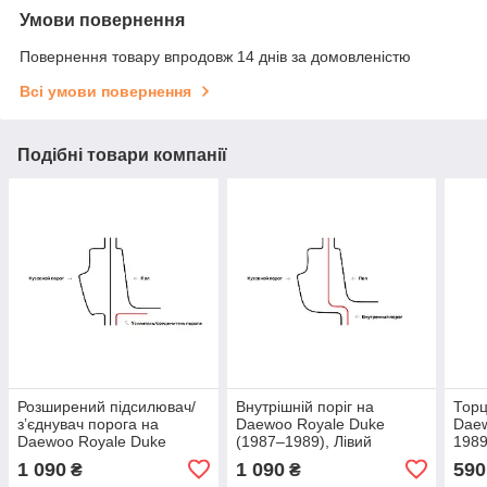
Умови повернення
Повернення товару впродовж 14 днів за домовленістю
Всі умови повернення
Подібні товари компанії
Розширений підсилювач/
Внутрішній поріг на
Торц
зʼєднувач порога на
Daewoo Royale Duke
Daew
Daewoo Royale Duke
(1987–1989), Лівий
1989
(1987–1989), Лівий
1 090
1 090
590
₴
₴