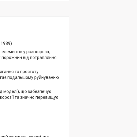
–1989)
елементів у разі корозії,
х порожнин від потрапляння
ягання та простоту
бігає подальшому руйнуванню
ід моделі), що забезпечує
 корозії та значно перевищує