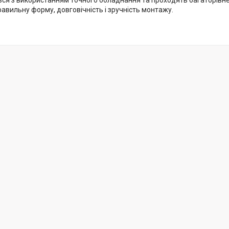
ся з використанням точного обладнання та проходять багаторівне
авильну форму, довговічність і зручність монтажу.