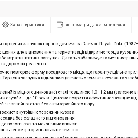
Характеристики
Інформація для замовлення
 торцевих заглушок порогів для кузова Daewoo Royale Duke (1987
рішення для відновлення та герметизації відкритих торців кузовних 
бо втрати штатних заглушок. Деталь забезпечує захист внутрішні
 та дорожніх реагентів.
точно повторює форму посадкового місця, що гарантує щільне прил
. Торцева заглушка відновлює цілісність елемента кузова та запо
лений із міцної оцинкованої сталі товщиною 1,0–1,2 мм (залежно в
ін служби — до 10 років. Цинкове покриття ефективно захищає від
й зі звичайної сталі без антикорозійного шару.
 захист внутрішніх порожнин кузова
посадка без складного підгонювання
ь до вологи, солі та механічних впливів
ність геометрії оригінальних елементів