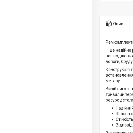
Опис
Ремкомплекти
— це надійне 
пошкоджень а
вологи, бруду
Конструкція 
встановлення
металу.
Виріб виготов
тривалий терм
ресурс детале
Надійний
Щільна 
Стійкіст
Відповід