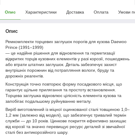
Опис
Характеристики
Доставка
Оплата
Умови п
Опис
Ремкомплекти торцевих заглушок порогів для кузова Daewoo
Prince (1991–1999)
— це надійне рішення для відновлення та герметизації
відкритих торців кузовних елементів у разі корозії, пошкоджень
або втрати штатних заглушок. Деталь забезпечує захист
внутрішніх порожнин від потрапляння вологи, бруду та
дорожніх реагентів.
Конструкція точно повторює форму посадкового місця, що
гарантує щільне прилягання та простоту встановлення.
Торцева заглушка відновлює цілісність елемента кузова та
запобігає подальшому руйнуванню металу.
Виріб виготовлений із міцної оцинкованої сталі товщиною 1,0–
1,2 мм (залежно від моделі), що забезпечує тривалий термін
служби — до 10 років. Цинкове покриття ефективно захищає
від корозії та значно перевищує ресурс деталей зі звичайної
сталі без антикорозійного шару.