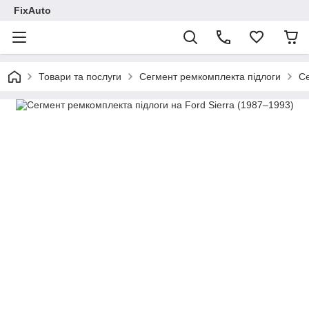
FixAuto
Товари та послуги
Сегмент ремкомплекта підлоги
Се