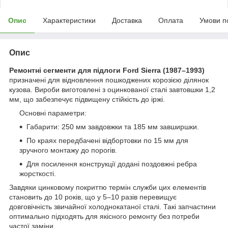
Опис
Характеристики
Доставка
Оплата
Умови п
Опис
Ремонтні сегменти для підлоги Ford Sierra (1987–1993)
призначені для відновлення пошкоджених корозією ділянок
кузова. Вироби виготовлені з оцинкованої сталі завтовшки 1,2
мм, що забезпечує підвищену стійкість до іржі.
Основні параметри:
Габарити: 250 мм завдовжки та 185 мм завширшки.
По краях передбачені відбортовки по 15 мм для
зручного монтажу до порогів.
Для посилення конструкції додані поздовжні ребра
жорсткості.
Завдяки цинковому покриттю термін служби цих елементів
становить до 10 років, що у 5–10 разів перевищує
довговічність звичайної холоднокатаної сталі. Такі запчастини
оптимально підходять для якісного ремонту без потреби
частої заміни.