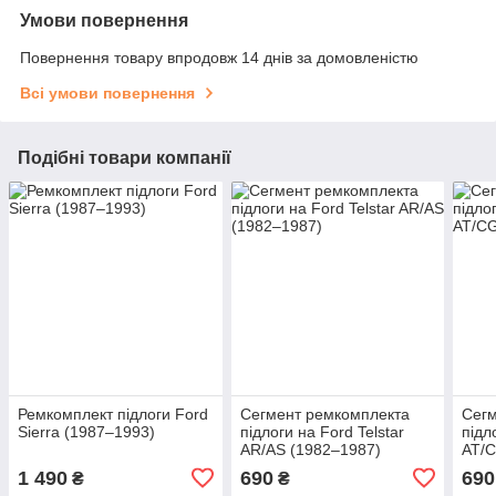
Умови повернення
Повернення товару впродовж 14 днів за домовленістю
Всі умови повернення
Подібні товари компанії
Ремкомплект підлоги Ford
Сегмент ремкомплекта
Сегм
Sierra (1987–1993)
підлоги на Ford Telstar
підл
AR/AS (1982–1987)
AT/C
1 490
690
690
₴
₴