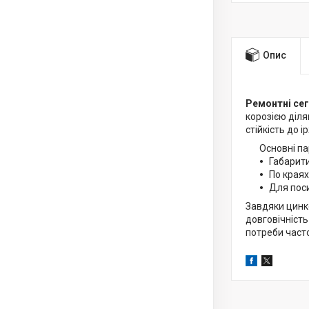
Опис
Ремонтні сег
корозією діля
стійкість до ір
Основні п
Габарит
По краях
Для поси
Завдяки цинк
довговічність
потреби часто