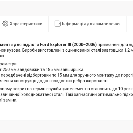
Характеристики
Інформація для замовлення
менти для підлоги Ford Explorer III (2000–2006)
призначені для в
нок кузова. Вироби виготовлені з оцинкованої сталі завтовшки 1,2
жі.
араметри:
и: 250 мм завдовжки та 185 мм завширшки.
 передбачені відбортовки по 15 мм для зручного монтажу до порогі
лення конструкції додані поздовжні ребра жорсткості.
овому покриттю термін служби цих елементів становить до 10 років
 звичайної холоднокатаної сталі. Такі запчастини оптимально підх
ї заміни.