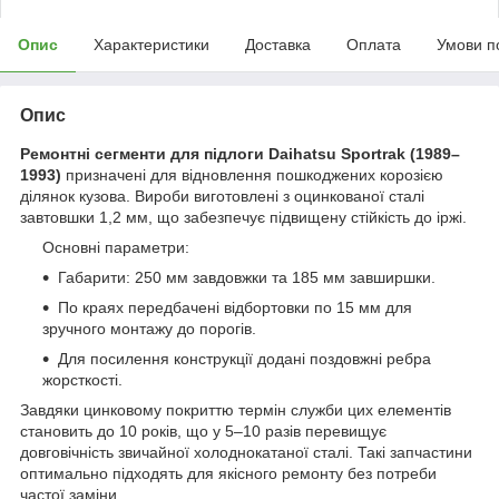
Опис
Характеристики
Доставка
Оплата
Умови п
Опис
Ремонтні сегменти для підлоги Daihatsu Sportrak (1989–
1993)
призначені для відновлення пошкоджених корозією
ділянок кузова. Вироби виготовлені з оцинкованої сталі
завтовшки 1,2 мм, що забезпечує підвищену стійкість до іржі.
Основні параметри:
Габарити: 250 мм завдовжки та 185 мм завширшки.
По краях передбачені відбортовки по 15 мм для
зручного монтажу до порогів.
Для посилення конструкції додані поздовжні ребра
жорсткості.
Завдяки цинковому покриттю термін служби цих елементів
становить до 10 років, що у 5–10 разів перевищує
довговічність звичайної холоднокатаної сталі. Такі запчастини
оптимально підходять для якісного ремонту без потреби
частої заміни.