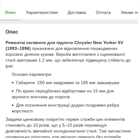
Опис
Характеристики
Доставка
Оплата
Умови п
Опис
Ремонтні сегменти для підлоги Chrysler New Yorker XV
(1993–1996)
призначені для відновлення пошкоджених
корозією ділянок кузова. Вироби виготовлені з оцинкованої
сталі завтовшки 1,2 мм, що забезпечує підвищену стійкість до
іржі.
Основні параметри:
Габарити: 250 мм завдовжки та 185 мм завширшки.
По краях передбачені відбортовки по 15 мм для
зручного монтажу до порогів.
Для посилення конструкції додані поздовжні ребра
жорсткості.
Завдяки цинковому покриттю термін служби цих елементів
становить до 10 років, що у 5–10 разів перевищує
довговічність звичайної холоднокатаної сталі. Такі запчастини
оптимально підходять для якісного ремонту без потреби