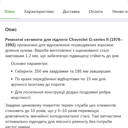
Опис
Характеристики
Доставка
Оплата
Умови п
Опис
Ремонтні сегменти для підлоги Chevrolet G-series II (1978–
1992)
призначені для відновлення пошкоджених корозією
ділянок кузова. Вироби виготовлені з оцинкованої сталі
завтовшки 1,2 мм, що забезпечує підвищену стійкість до іржі.
Основні параметри:
Габарити: 250 мм завдовжки та 185 мм завширшки.
По краях передбачені відбортовки по 15 мм для
зручного монтажу до порогів.
Для посилення конструкції додані поздовжні ребра
жорсткості.
Завдяки цинковому покриттю термін служби цих елементів
становить до 10 років, що у 5–10 разів перевищує
довговічність звичайної холоднокатаної сталі. Такі запчастини
оптимально підходять для якісного ремонту без потреби
частої заміни.