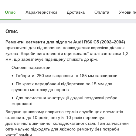
Опис
Характеристики
Доставка
Оплата
Умови п
Опис
Ремонтні сегменти для підлоги Audi RS6 C5 (2002–2004)
призначені для відновлення пошкоджених корозією ділянок
кузова. Вироби виготовлені з оцинкованої сталі завтовшки 1,2
мм, що забезпечує підвищену стійкість до іржі.
Основні параметри:
Габарити: 250 мм завдовжки та 185 мм завширшки.
По краях передбачені відбортовки по 15 мм для
зручного монтажу до порогів.
Для посилення конструкції додані поздовжні ребра
жорсткості.
Завдяки цинковому покриттю термін служби цих елементів
становить до 10 років, що у 5–10 разів перевищує
довговічність звичайної холоднокатаної сталі. Такі запчастини
оптимально підходять для якісного ремонту без потреби
частої заміни.