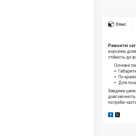
Опис
Ремонтні сег
корозією діля
стійкість до ір
Основні п
Габарит
По краях
Для поси
Завдяки цинк
довговічність
потреби часто