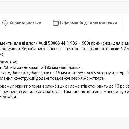
Характеристики
Інформація для замовлення
менти для підлоги Audi 5000S 44 (1986–1988)
призначені для ві
нок кузова. Вироби виготовлені з оцинкованої сталі завтовшки 1,2
жі.
араметри:
и: 250 мм завдовжки та 185 мм завширшки.
 передбачені відбортовки по 15 мм для зручного монтажу до порогі
лення конструкції додані поздовжні ребра жорсткості.
овому покриттю термін служби цих елементів становить до 10 років
 звичайної холоднокатаної сталі. Такі запчастини оптимально підх
ї заміни.