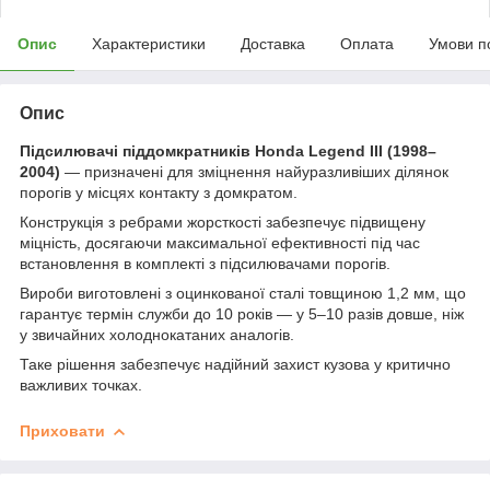
Опис
Характеристики
Доставка
Оплата
Умови п
Опис
Підсилювачі піддомкратників Honda Legend III (1998–
2004)
— призначені для зміцнення найуразливіших ділянок
порогів у місцях контакту з домкратом.
Конструкція з ребрами жорсткості забезпечує підвищену
міцність, досягаючи максимальної ефективності під час
встановлення в комплекті з підсилювачами порогів.
Вироби виготовлені з оцинкованої сталі товщиною 1,2 мм, що
гарантує термін служби до 10 років — у 5–10 разів довше, ніж
у звичайних холоднокатаних аналогів.
Таке рішення забезпечує надійний захист кузова у критично
важливих точках.
Приховати