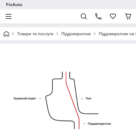
FixAuto
Товари та послуги
Піддомкратник
Піддомкратник на 