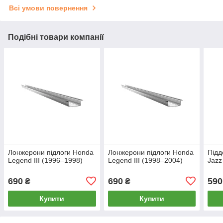
Всі умови повернення
Подібні товари компанії
Лонжерони підлоги Honda
Лонжерони підлоги Honda
Підд
Legend III (1996–1998)
Legend III (1998–2004)
Jazz
690
690
590
₴
₴
Купити
Купити