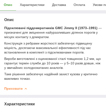
Опис
Характеристики
Доставка
Оплата
Умови п
Опис
Підсилювачі піддомкратників GMC Jimmy II (1973–1991)
—
призначені для зміцнення найуразливіших ділянок порогів у
місцях контакту з домкратом.
Конструкція з ребрами жорсткості забезпечує підвищену
міцність, досягаючи максимальної ефективності під час
встановлення в комплекті з підсилювачами порогів.
Вироби виготовлені з оцинкованої сталі товщиною 1,2 мм, що
гарантує термін служби до 10 років — у 5–10 разів довше, ніж
у звичайних холоднокатаних аналогів.
Таке рішення забезпечує надійний захист кузова у критично
важливих точках.
Приховати
Характеристики