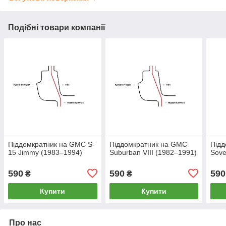
Подібні товари компанії
Піддомкратник на GMC S-
Піддомкратник на GMC
Підд
15 Jimmy (1983–1994)
Suburban VIII (1982–1991)
Sove
590
590
590
₴
₴
Купити
Купити
Про нас