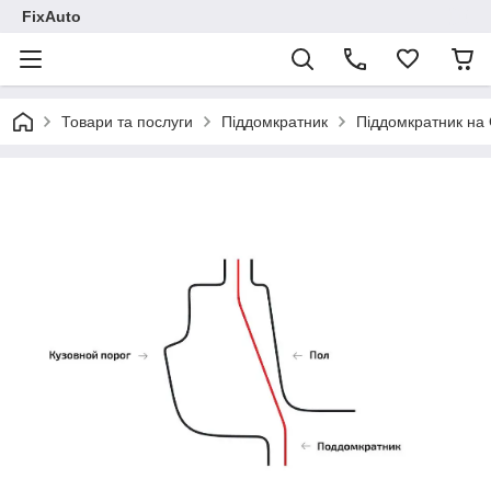
FixAuto
Товари та послуги
Піддомкратник
Піддомкратник на