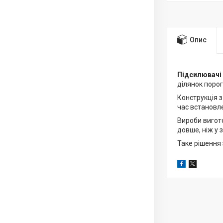
Опис
Підсилювачі 
ділянок порог
Конструкція 
час встановле
Вироби вигото
довше, ніж у 
Таке рішення 