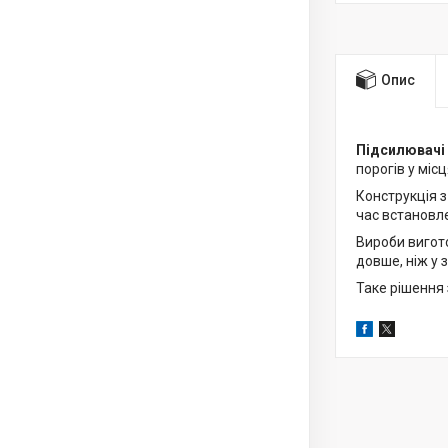
Опис
Підсилювачі 
порогів у міс
Конструкція 
час встановле
Вироби вигото
довше, ніж у 
Таке рішення 