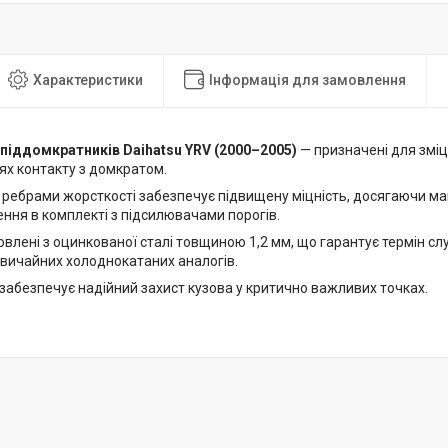
Характеристики
Інформація для замовлення
піддомкратників Daihatsu YRV (2000–2005)
— призначені для змі
цях контакту з домкратом.
з ребрами жорсткості забезпечує підвищену міцність, досягаючи ма
ння в комплекті з підсилювачами порогів.
влені з оцинкованої сталі товщиною 1,2 мм, що гарантує термін слу
звичайних холоднокатаних аналогів.
забезпечує надійний захист кузова у критично важливих точках.