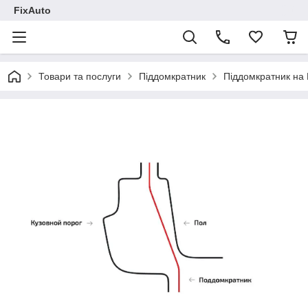
FixAuto
Товари та послуги
Піддомкратник
Піддомкратник на 