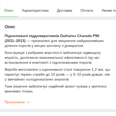
Опис
Характеристики
Доставка
Оплата
Умови п
Опис
Підсилювачі піддомкратників Daihatsu Charade P90
(2011–2013)
— призначені для зміцнення найуразливіших
ділянок порогів у місцях контакту з домкратом.
Конструкція з ребрами жорсткості забезпечує підвищену
міцність, досягаючи максимальної ефективності під час
встановлення в комплекті з підсилювачами порогів.
Вироби виготовлені з оцинкованої сталі товщиною 1,2 мм, що
гарантує термін служби до 10 років — у 5–10 разів довше, ніж
у звичайних холоднокатаних аналогів.
Таке рішення забезпечує надійний захист кузова у критично
важливих точках.
Приховати