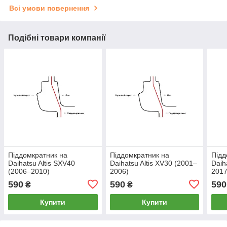
Всі умови повернення
Подібні товари компанії
Піддомкратник на
Піддомкратник на
Підд
Daihatsu Altis SXV40
Daihatsu Altis XV30 (2001–
Daih
(2006–2010)
2006)
2017
590
590
590
₴
₴
Купити
Купити