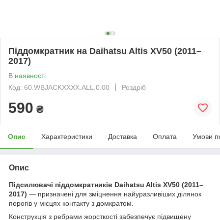
Піддомкратник на Daihatsu Altis XV50 (2011–
2017)
В наявності
Код: 60.WBJACKXXXX.ALL.0.00
Роздріб
590
₴
Опис
Характеристики
Доставка
Оплата
Умови п
Опис
Підсилювачі піддомкратників Daihatsu Altis XV50 (2011–
2017)
— призначені для зміцнення найуразливіших ділянок
порогів у місцях контакту з домкратом.
Конструкція з ребрами жорсткості забезпечує підвищену