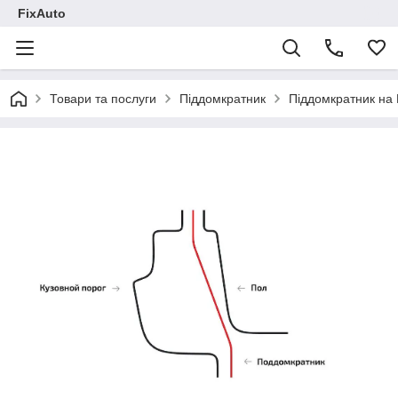
FixAuto
Товари та послуги
Піддомкратник
Піддомкратник на 