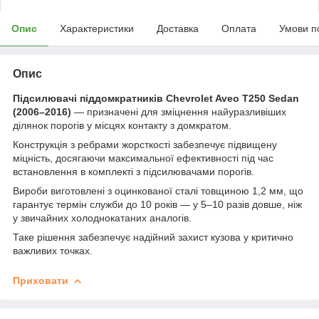
Опис
Характеристики
Доставка
Оплата
Умови п
Опис
Підсилювачі піддомкратників Chevrolet Aveo T250 Sedan
(2006–2016)
— призначені для зміцнення найуразливіших
ділянок порогів у місцях контакту з домкратом.
Конструкція з ребрами жорсткості забезпечує підвищену
міцність, досягаючи максимальної ефективності під час
встановлення в комплекті з підсилювачами порогів.
Вироби виготовлені з оцинкованої сталі товщиною 1,2 мм, що
гарантує термін служби до 10 років — у 5–10 разів довше, ніж
у звичайних холоднокатаних аналогів.
Таке рішення забезпечує надійний захист кузова у критично
важливих точках.
Приховати