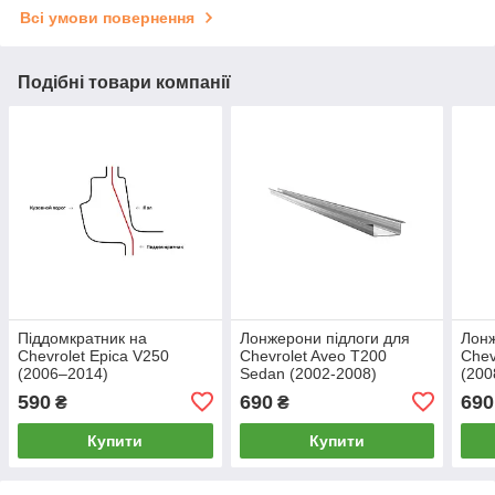
Всі умови повернення
Подібні товари компанії
Піддомкратник на
Лонжерони підлоги для
Лонж
Chevrolet Epica V250
Chevrolet Aveo T200
Chev
(2006–2014)
Sedan (2002-2008)
(200
590
690
690
₴
₴
Купити
Купити