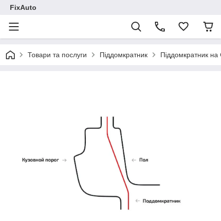
FixAuto
Товари та послуги
Піддомкратник
Піддомкратник на 