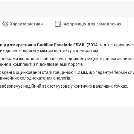
Характеристики
Інформація для замовлення
іддомкратників Cadillac Escalade ESV III (2014–н.ч.)
— призначен
х ділянок порогів у місцях контакту з домкратом.
з ребрами жорсткості забезпечує підвищену міцність, досягаючи ма
ння в комплекті з підсилювачами порогів.
влені з оцинкованої сталі товщиною 1,2 мм, що гарантує термін слу
звичайних холоднокатаних аналогів.
забезпечує надійний захист кузова у критично важливих точках.