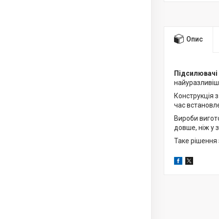
Опис
Підсилювачі п
найуразливіши
Конструкція 
час встановле
Вироби вигото
довше, ніж у 
Таке рішення 