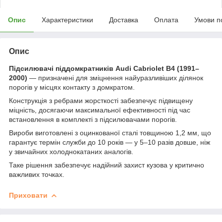
Опис
Характеристики
Доставка
Оплата
Умови п
Опис
Підсилювачі піддомкратників Audi Cabriolet B4 (1991–
2000)
— призначені для зміцнення найуразливіших ділянок
порогів у місцях контакту з домкратом.
Конструкція з ребрами жорсткості забезпечує підвищену
міцність, досягаючи максимальної ефективності під час
встановлення в комплекті з підсилювачами порогів.
Вироби виготовлені з оцинкованої сталі товщиною 1,2 мм, що
гарантує термін служби до 10 років — у 5–10 разів довше, ніж
у звичайних холоднокатаних аналогів.
Таке рішення забезпечує надійний захист кузова у критично
важливих точках.
Приховати