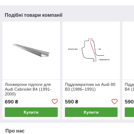
Подібні товари компанії
Лонжерони підлоги для
Піддомкратник на Audi 80
Підд
Audi Cabriolet B4 (1991-
B3 (1986–1991)
B4 (
2000)
690
590
590
₴
₴
Купити
Купити
Про нас