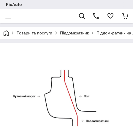
FixAuto
Товари та послуги
Піддомкратник
Піддомкратник на 