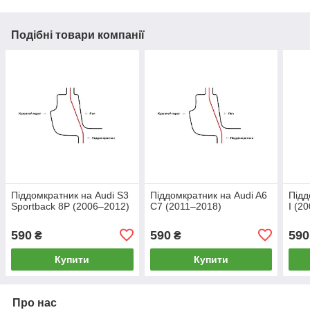
Подібні товари компанії
Піддомкратник на Audi S3
Піддомкратник на Audi A6
Підд
Sportback 8P (2006–2012)
C7 (2011–2018)
I (2
590
590
590
₴
₴
Купити
Купити
Про нас