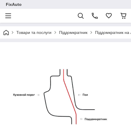
FixAuto
Товари та послуги
Піддомкратник
Піддомкратник на 