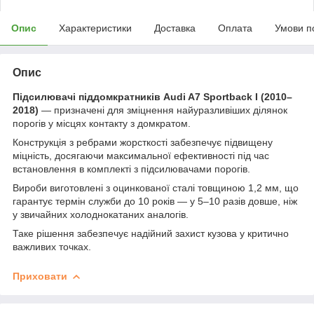
Опис
Характеристики
Доставка
Оплата
Умови п
Опис
Підсилювачі піддомкратників Audi A7 Sportback I (2010–
2018)
— призначені для зміцнення найуразливіших ділянок
порогів у місцях контакту з домкратом.
Конструкція з ребрами жорсткості забезпечує підвищену
міцність, досягаючи максимальної ефективності під час
встановлення в комплекті з підсилювачами порогів.
Вироби виготовлені з оцинкованої сталі товщиною 1,2 мм, що
гарантує термін служби до 10 років — у 5–10 разів довше, ніж
у звичайних холоднокатаних аналогів.
Таке рішення забезпечує надійний захист кузова у критично
важливих точках.
Приховати