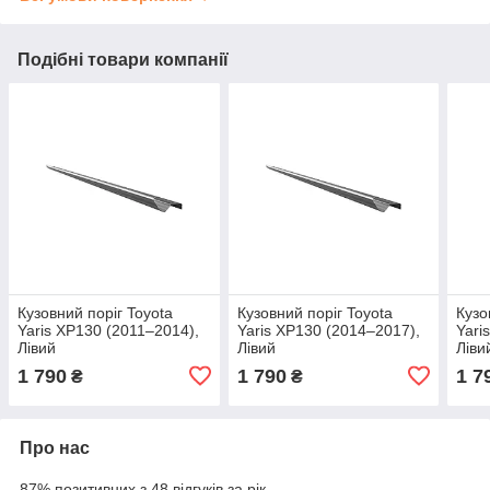
Подібні товари компанії
Кузовний поріг Toyota
Кузовний поріг Toyota
Кузо
Yaris XP130 (2011–2014),
Yaris XP130 (2014–2017),
Yari
Лівий
Лівий
Ліви
1 790
1 790
1 7
₴
₴
Про нас
87% позитивних з 48 відгуків за рік