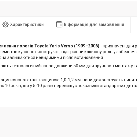
Характеристики
Інформація для замовлення
силення порогів Toyota Yaris Verso (1999–2006)
- призначені для 
ементів кузовної конструкції, відіграючи ключову роль у забезпече
хоча залишаються невидимими після встановлення.
мають технологічний запас довжини 50 мм для зручності монтажу т
 оцинкованої сталі товщиною 1,0-1,2 мм, вони демонструють винятк
є 10 років, що у 5-10 разів перевищує показники стандартних детал