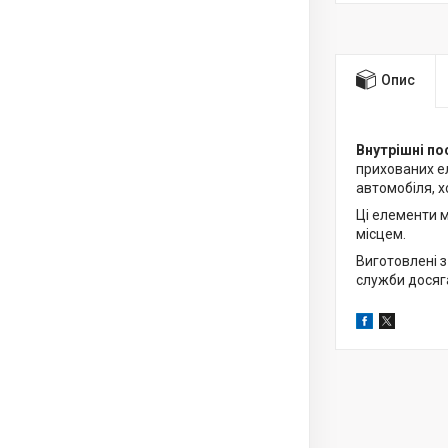
Опис
Внутрішні по
прихованих ел
автомобіля, 
Ці елементи 
місцем.
Виготовлені з
служби досяга