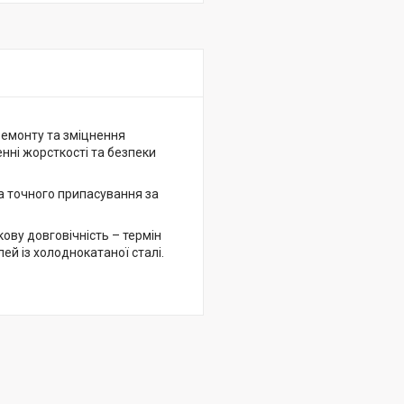
ремонту та зміцнення
нні жорсткості та безпеки
а точного припасування за
ову довговічність – термін
ей із холоднокатаної сталі.