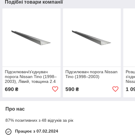
Подібні товари компанії
Підсилювач/з'єднувач
Підсилювач порога Nissan
Розш
порога Nissan Tino (1998–
Tino (1998–2003)
зʼєд
2003), Лівий, товщина 2.4
Niss
мм, довжина 5 см
Ліви
690
590
1 0
₴
₴
Про нас
87% позитивних з 48 відгуків за рік
Працює з 07.02.2024