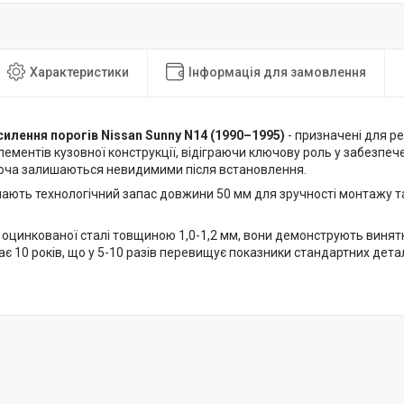
Характеристики
Інформація для замовлення
силення порогів Nissan Sunny N14 (1990–1995)
- призначені для р
ементів кузовної конструкції, відіграючи ключову роль у забезпече
хоча залишаються невидимими після встановлення.
мають технологічний запас довжини 50 мм для зручності монтажу т
 оцинкованої сталі товщиною 1,0-1,2 мм, вони демонструють винятк
є 10 років, що у 5-10 разів перевищує показники стандартних детал