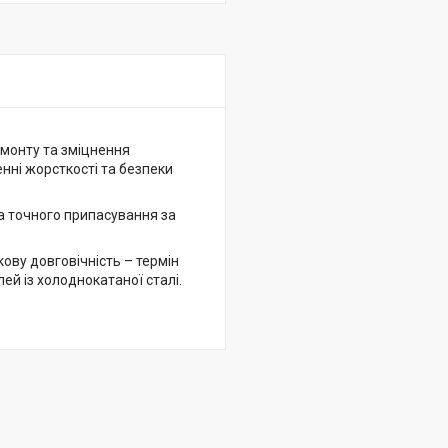
емонту та зміцнення
нні жорсткості та безпеки
а точного припасування за
ову довговічність – термін
ей із холоднокатаної сталі.