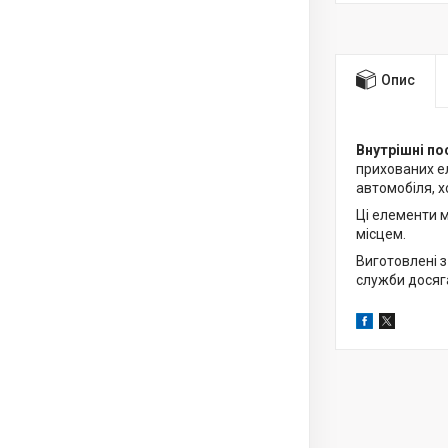
Опис
Внутрішні по
прихованих ел
автомобіля, 
Ці елементи 
місцем.
Виготовлені з
служби досяга