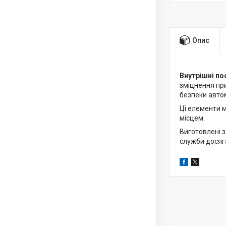
Опис
Внутрішні по
зміцнення при
безпеки авто
Ці елементи 
місцем.
Виготовлені з
служби досяга