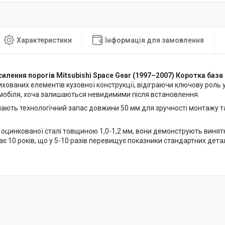
Характеристики
Інформація для замовлення
силення порогів Mitsubishi Space Gear (1997–2007) Коротка база
хованих елементів кузовної конструкції, відіграючи ключову роль 
мобіля, хоча залишаються невидимими після встановлення.
мають технологічний запас довжини 50 мм для зручності монтажу т
 оцинкованої сталі товщиною 1,0-1,2 мм, вони демонструють винятк
є 10 років, що у 5-10 разів перевищує показники стандартних детал