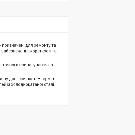
- призначені для ремонту та
у забезпеченні жорсткості та
а точного припасування за
ову довговічність – термін
ей із холоднокатаної сталі.