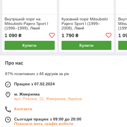
Внутрішній поріг на
Кузовний поріг Mitsubishi
Внут
Mitsubishi Pajero Sport I
Pajero Sport I (1999–
Mits
(1996–1999), Лівий
2008), Лівий
(199
1 090
1 790
1 0
₴
₴
Купити
Купити
Про нас
87% позитивних з 48 відгуків за рік
Працює з 07.02.2024
м. Жмеринка
вул. Птахіна, 12, Жмеринка, Україна
Контакти
Сьогодні працює з 09:00 до 20:00
Показати весь графік роботи