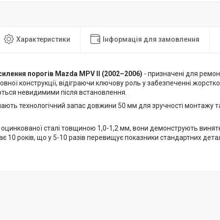
Характеристики
Інформація для замовлення
силення порогів Mazda MPV II (2002–2006)
- призначені для ремон
овної конструкції, відіграючи ключову роль у забезпеченні жорстко
ться невидимими після встановлення.
мають технологічний запас довжини 50 мм для зручності монтажу т
 оцинкованої сталі товщиною 1,0-1,2 мм, вони демонструють винятк
є 10 років, що у 5-10 разів перевищує показники стандартних детал