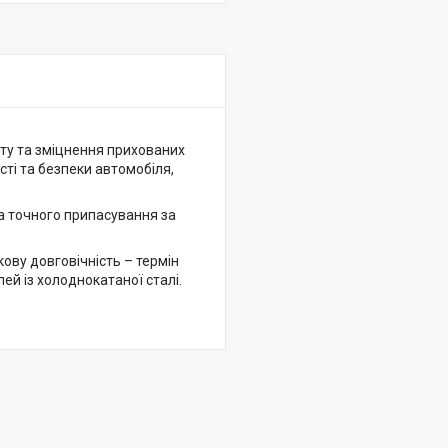
ту та зміцнення прихованих
сті та безпеки автомобіля,
а точного припасування за
ову довговічність – термін
ей із холоднокатаної сталі.