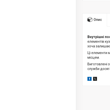
Опис
Внутрішні по
елементів куз
хоча залишаю
Ці елементи 
місцем.
Виготовлені з
служби досяга